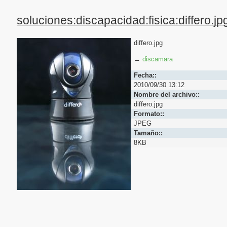
soluciones:discapacidad:fisica:differo.jp
differo.jpg
←
discamara
Fecha::
2010/09/30 13:12
Nombre del archivo::
differo.jpg
Formato::
JPEG
Tamaño::
8KB