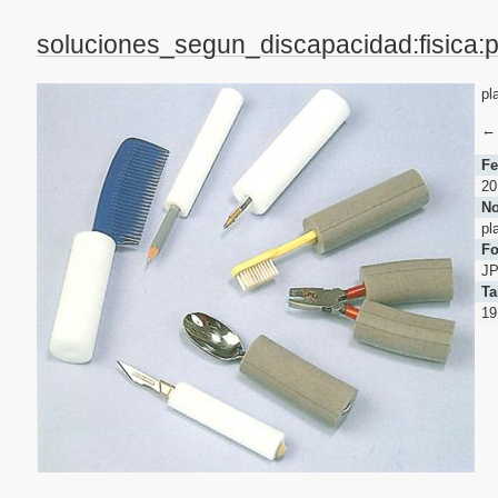
soluciones_segun_discapacidad:fisica:p
pl
Fe
20
No
pl
Fo
J
Ta
1