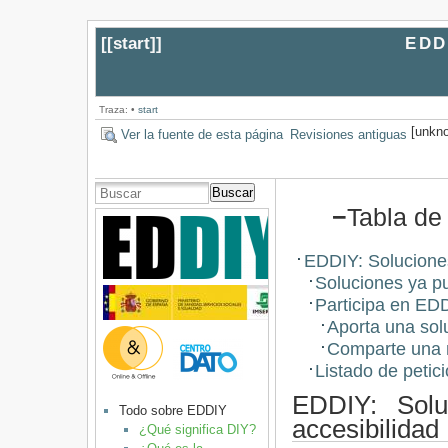
[[
start
]]
EDDI
Traza:
•
start
[unkno
Ver la fuente de esta página
Revisiones antiguas
Buscar
−
Tabla de
EDDIY: Soluciones
Soluciones ya p
Participa en ED
Aporta una sol
Comparte una 
Listado de petic
EDDIY: Solu
Todo sobre EDDIY
accesibilidad
¿Qué significa DIY?