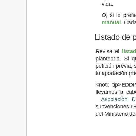
vida.
O, si lo pref
manual
. Cad
Listado de 
Revisa el
lista
planteada. Si q
petición previa, 
tu aportación (m
<note tip>
EDDI
llevamos a cab
Asociación 
subvenciones I +
del Ministerio d