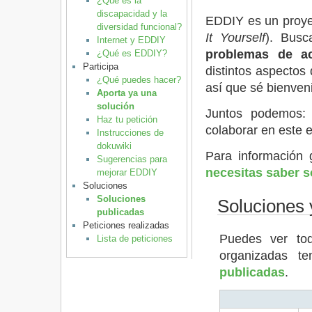
¿Qué es la
discapacidad y la
EDDIY es un proyec
diversidad funcional?
It Yourself
). Busc
Internet y EDDIY
problemas de ac
¿Qué es EDDIY?
Participa
distintos aspectos 
¿Qué puedes hacer?
así que sé bienven
Aporta ya una
solución
Juntos podemos
Haz tu petición
colaborar en este 
Instrucciones de
dokuwiki
Para información 
Sugerencias para
necesitas saber s
mejorar EDDIY
Soluciones
Soluciones
Soluciones 
publicadas
Peticiones realizadas
Puedes ver tod
Lista de peticiones
organizadas t
publicadas
.